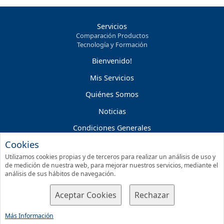
Servicios
Comparación Productos
Tecnología y Formación
Bienvenido!
Mis Servicios
Quiénes Somos
Noticias
Condiciones Generales
Cookies
Condiciones Servicios On-line
Utilizamos cookies propias y de terceros para realizar un análisis de uso y
Política de Privacidad
de medición de nuestra web, para mejorar nuestros servicios, mediante el
análisis de sus hábitos de navegación.
Contactar
Aceptar Cookies
Rechazar
© 2026 Assessoria Bosch Pons, S.L.P.
Más Información